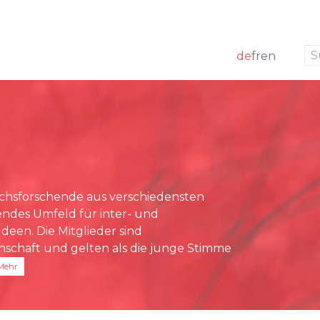
zur Navigation
zum Inhalt
de
fr
en
k
 Mitglieder
ng
Medienmitteilungen
m
förderung
Medienspiegel
g Board
sstelle
chsforschende aus verschiedensten
rundlagen
rendes Umfeld für inter- und
richte
deen. Die Mitglieder sind
nschaft und gelten als die junge Stimme
Mehr