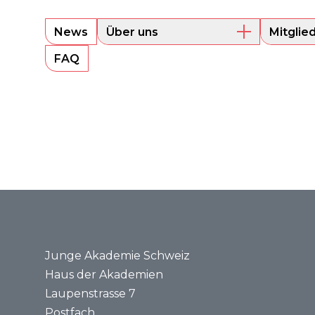
News
Über uns
Mitglie
Überblick
Aktuell
FAQ
Präsidium
Alumni
Sounding Board
Portrait
Geschäftsstelle
Rechtsgrundlagen
Jahresberichte
Medien
Medienmitteilungen
Medienspiegel
Junge Akademie Schweiz
Haus der Akademien
Laupenstrasse 7
Postfach