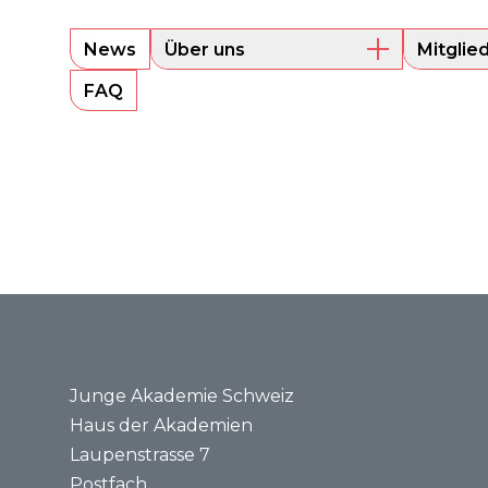
News
Über uns
Mitglie
Überblick
Aktuell
FAQ
Präsidium
Alumni
Sounding Board
Portrait
Geschäftsstelle
Rechtsgrundlagen
Jahresberichte
Medien
Medienmitteilungen
Medienspiegel
Junge Akademie Schweiz
Haus der Akademien
Laupenstrasse 7
Postfach