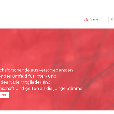
zur Navigation
zum Inhalt
de
fr
en
k
 Mitglieder
ng
Medienmitteilungen
m
förderung
Medienspiegel
g Board
sstelle
chsforschende aus verschiedensten
rundlagen
rendes Umfeld für inter- und
richte
deen. Die Mitglieder sind
nschaft und gelten als die junge Stimme
Mehr