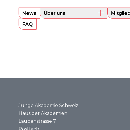
News
Über uns
Mitglie
Überblick
Aktuell
FAQ
Präsidium
Alumni
Sounding Board
Portrait
Geschäftsstelle
Rechtsgrundlagen
Jahresberichte
Medien
Medienmitteilungen
Medienspiegel
Junge Akademie Schweiz
Haus der Akademien
Laupenstrasse 7
Postfach