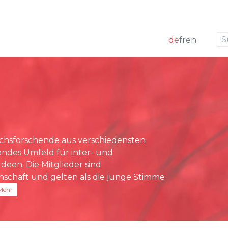
zur Navigation
zum Inhalt
de
fr
en
k
 Mitglieder
ng
Medienmitteilungen
m
förderung
Medienspiegel
g Board
sstelle
chsforschende aus verschiedensten
rundlagen
rendes Umfeld für inter- und
richte
deen. Die Mitglieder sind
nschaft und gelten als die junge Stimme
Mehr