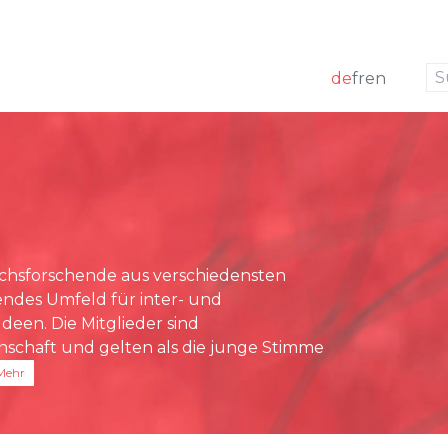
zur Navigation
zum Inhalt
de
fr
en
k
 Mitglieder
ng
Medienmitteilungen
m
förderung
Medienspiegel
g Board
sstelle
chsforschende aus verschiedensten
rundlagen
rendes Umfeld für inter- und
richte
deen. Die Mitglieder sind
nschaft und gelten als die junge Stimme
Mehr