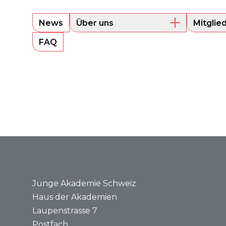
News
Über uns
Mitglie
Überblick
Aktuell
FAQ
Präsidium
Alumni
Sounding Board
Portrait
Geschäftsstelle
Rechtsgrundlagen
Jahresberichte
Medien
Medienmitteilungen
Medienspiegel
Junge Akademie Schweiz
Haus der Akademien
Laupenstrasse 7
Postfach